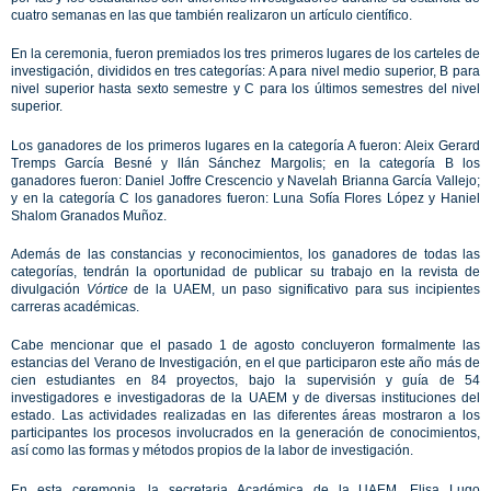
cuatro semanas en las que también realizaron un artículo científico.
En la ceremonia, fueron premiados los tres primeros lugares de los carteles de
investigación, divididos en tres categorías: A para nivel medio superior, B para
nivel superior hasta sexto semestre y C para los últimos semestres del nivel
superior.
Los ganadores de los primeros lugares en la categoría A fueron: Aleix Gerard
Tremps García Besné y llán Sánchez Margolis; en la categoría B los
ganadores fueron: Daniel Joffre Crescencio y Navelah Brianna García Vallejo;
y en la categoría C los ganadores fueron: Luna Sofía Flores López y Haniel
Shalom Granados Muñoz.
Además de las constancias y reconocimientos, los ganadores de todas las
categorías, tendrán la oportunidad de publicar su trabajo en la revista de
divulgación
Vórtice
de la UAEM, un paso significativo para sus incipientes
carreras académicas.
Cabe mencionar que el pasado 1 de agosto concluyeron formalmente las
estancias del Verano de Investigación, en el que participaron este año más de
cien estudiantes en 84 proyectos, bajo la supervisión y guía de 54
investigadores e investigadoras de la UAEM y de diversas instituciones del
estado. Las actividades realizadas en las diferentes áreas mostraron a los
participantes los procesos involucrados en la generación de conocimientos,
así como las formas y métodos propios de la labor de investigación.
En esta ceremonia, la secretaria Académica de la UAEM, Elisa Lugo