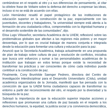
centrándose en el respeto al otro y a sus diferencias de pensamiento, al citar
la célebre frase de Voltaire sobre la defensa del derecho a expresar las ideas,
incluso si no se está de acuerdo con ellas.
León Hernández resaltó el papel protagónico de las instituciones de
educación superior en la construcción de la paz, especialmente con las
juventudes, docentes y trabajadores, “la universidad siempre está atenta a la
formación de una ciudadanía crítica, comprometida con la dignidad humana y
el desarrollo sostenible de las comunidades”, dijo.
Elisa Lugo Villaseñor, secretaria Académica de la UAEM, reflexionó sobre las
problemáticas globales que afectan a las regiones más pobres y en mayor
desventaja, por lo que es crucial trabajar de manera conjunta e integrada
desde la educación para fomentar una cultura y educación para la paz.
Anunció que la Secretaría Académica, trabaja actualmente en una propuesta
de plan de trabajo sobre cultura de paz y resolución de conflictos, iniciativa
que busca unir esfuerzos y sumar a las personalidades académicas de la
institución que trabajan en estos temas porque existe la necesidad de
transformar las prácticas y ser conscientes de cómo cada individuo puede
contribuir a la construcción de paz.
Finalmente, Cony Brunhilde Saenger Pedrero, directora del Centro de
Investigación Interdisciplinar para el Desarrollo Universitario (Ciidu), unidad
académica organizadora de la Jornada, manifestó que fue pensada con la
convicción de que la UAEM forma ciudadanos capaces de transformar su
entorno a partir del reconocimiento del otro, el respeto por la diversidad y la
búsqueda de la paz.
Subrayó la importancia de que la educación superior impulse acciones y
reflexiones que promuevan una cultura de paz basada en el respeto a los
derechos humanos, la equidad, la justicia social y la convivencia democrática,