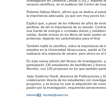
Investigación en Dinámica Celular (CIDC), impartió l
veranos científicos, en el auditorio del Centro de In
Roberta Salinas Marín, afirmó que se dedica al estud
la importancia adecuada, ya que son muy pocos los ci
Explicó que, a pesar de los millones de años de evol
periferia, de ahí la importancia de su estudio. Contr
una fuente de energía o «cristales dulces y solubles»
celular, donde incluso en los libros de texto suelen 
proteínas, dejando los carbohidratos para el final.
También habló la científica, sobre la importancia de 
estudios en la Universidad Veracruzana, asistió al C
realizaría otra estancia de verano, pero ahora en el I
En esta nueva edición del Verano de Investigación, qu
participarán 130 estudiantes de bachillerato y licenc
Morelos, con 130 proyectos en los que también parti
Jade Gutiérrez Hardt, directora de Publicaciones y D
colaboración directa de los estudiantes con investig
proyectos, y se busca no solo la adquisición de cono
pasión por la investigación, requiriendo perseveranci
Informes
facultad@uaem.mx