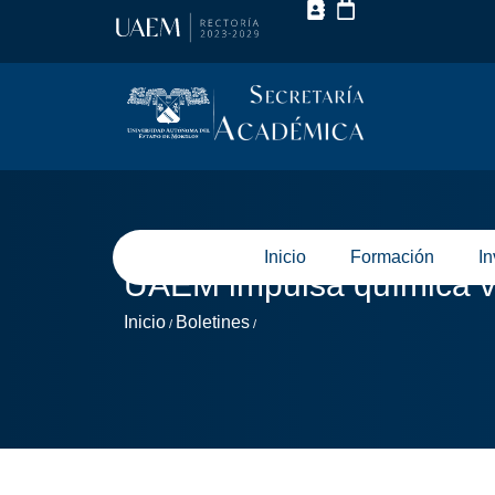
Inicio
Formación
In
UAEM impulsa química ve
Inicio
Boletines
/
/