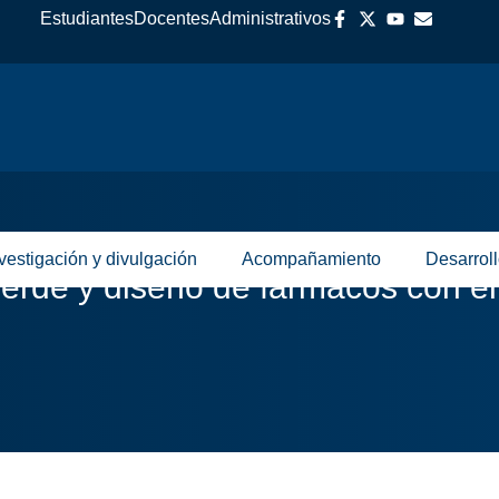
Estudiantes
Docentes
Administrativos
vestigación y divulgación
Acompañamiento
Desarrol
rde y diseño de fármacos con e