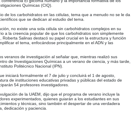
a conferencia El glicoma humano y la importancia formativa de los
vestigaciones Químicas (CIQ).
io de los carbohidratos en las células, tema que a menudo no se le da
entíficos que se dedican al estudio del tema.
ución, no existe una sola célula sin carbohidratos complejos en su
ario a la creencia popular de que los carbohidratos son simplemente
, Roberta Salinas destacó su papel crucial en la estructura y función
simplificar el tema, enfocándose principalmente en el ADN y las
los veranos de investigación al señalar que, mientras realizó sus
entro de Investigaciones Químicas a un verano de ciencia, y más tarde,
nstituto Politécnico Nacional (IPN).
e iniciará formalmente el 7 de julio y concluirá el 1 de agosto,
iatura de instituciones educativas privadas y públicas del estado de
ciparán 54 profesores investigadores.
ivulgación de la UAEM, dijo que el programa de verano incluye la
adores experimentados, quienes guiarán a los estudiantes en sus
cimientos y técnicas, sino también el despertar de una verdadera
a, dedicación y paciencia.